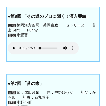
●第8回 「その道のプロに聞く！漢方薬編」
菊岡漢方薬局 菊岡泰政 セトリーヌ 苦
出演
楽Kent Funny
氷置晋
音楽
●第7回 「昔の家」
姉：虎田紗希 弟：中野ゆうか 祖父：か
出演
もめ 祖母：石丸善子
小野小町
脚本