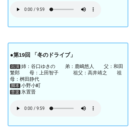
●第19回 「冬のドライブ」
姉：谷口ゆきの 弟：鹿嶋悠人 父：和田
出演
繁郎 母：上田智子 祖父：高井靖之 祖
母：桝田静代
小野小町
脚本
氷置晋
音楽