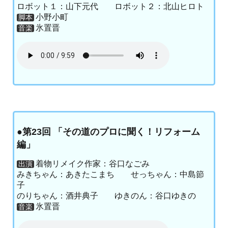
ロボット１：山下元代 ロボット２：北山ヒロト
小野小町
脚本
氷置晋
音楽
●第23回 「その道のプロに聞く！リフォーム
編」
着物リメイク作家：谷口なごみ
出演
みきちゃん：あきたこまち せっちゃん：中島節
子
のりちゃん：酒井典子 ゆきのん：谷口ゆきの
氷置晋
音楽