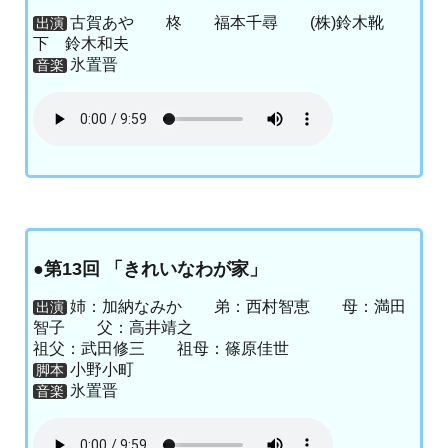
古賀あや 柊 福本千尋 (株)鈴木靴
出演
下 鈴木和夫
氷置晋
音楽
●第13回 「きれいなわが家」
姉：加納なみか 弟：西村智恵 母：満田
出演
智子 父：高井靖之
祖父：武田修三 祖母：篠原佳世
小野小町
脚本
氷置晋
音楽