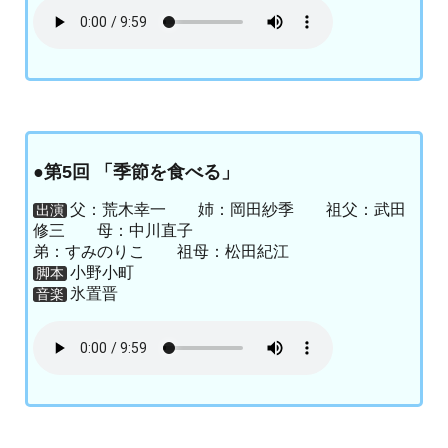
●第5回 「季節を食べる」
父：荒木幸一 姉：岡田紗季 祖父：武田
出演
修三 母：中川直子
弟：すみのりこ 祖母：松田紀江
小野小町
脚本
氷置晋
音楽