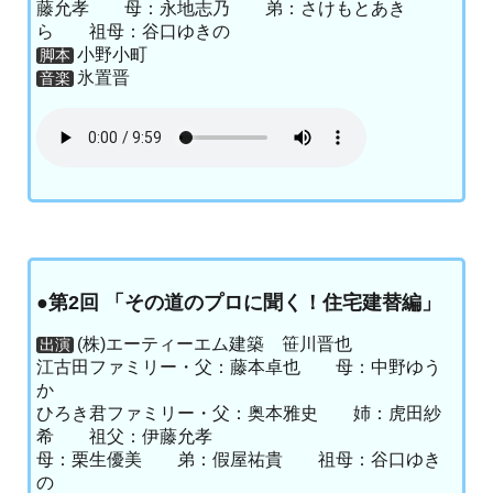
藤允孝 母：永地志乃 弟：さけもとあき
ら 祖母：谷口ゆきの
小野小町
脚本
氷置晋
音楽
●第2回 「その道のプロに聞く！住宅建替編」
(株)エーティーエム建築 笹川晋也
出演
江古田ファミリー・父：藤本卓也 母：中野ゆう
か
ひろき君ファミリー・父：奥本雅史 姉：虎田紗
希 祖父：伊藤允孝
母：栗生優美 弟：假屋祐貴 祖母：谷口ゆき
の