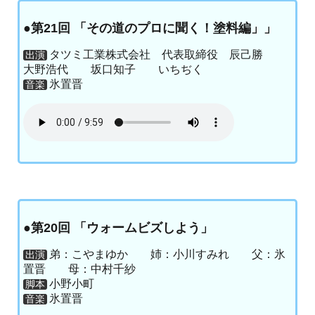
●第21回 「その道のプロに聞く！塗料編」」
タツミ工業株式会社 代表取締役 辰己勝
出演
大野浩代 坂口知子 いちぢく
氷置晋
音楽
●第20回 「ウォームビズしよう」
弟：こやまゆか 姉：小川すみれ 父：氷
出演
置晋 母：中村千紗
小野小町
脚本
氷置晋
音楽