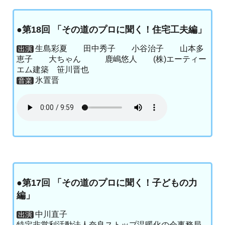
●第18回 「その道のプロに聞く！住宅工夫編」
生島彩夏 田中秀子 小谷治子 山本多
出演
恵子 大ちゃん 鹿嶋悠人 (株)エーティー
エム建築 笹川晋也
氷置晋
音楽
●第17回 「その道のプロに聞く！子どもの力
編」
中川直子
出演
特定非営利活動法人奈良ストップ温暖化の会事務局