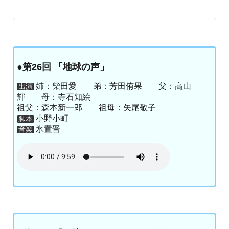
●第26回 「地球の声」
姉：柴田愛 弟：芳田侑果 父：高山
出演
輝 母：寺石知絵
祖父：森本新一郎 祖母：矢尾敬子
小野小町
脚本
氷置晋
音楽