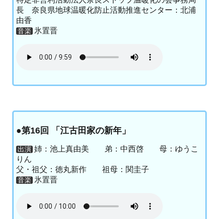
長 奈良県地球温暖化防止活動推進センター：北浦
由香
氷置晋
音楽
●第16回 「江古田家の新年」
姉：池上真由美 弟：中西啓 母：ゆうこ
出演
りん
父・祖父：徳丸新作 祖母：関圭子
氷置晋
音楽