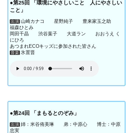
●第25回 「環境にやさしいこと 人にやさしい
こと」
山崎カナコ 星野純子 豊来家玉之助
出演
福森ひとみ
岡田千晶 渋谷葉子 大道ラン おおうえ く
にひろ
あつまれECOキッズに参加された皆さん
氷置晋
音楽
●第24回 「まもるとのぞみ」
姉：米谷侑美琳 弟：中原心 博士：中原
出演
忠実