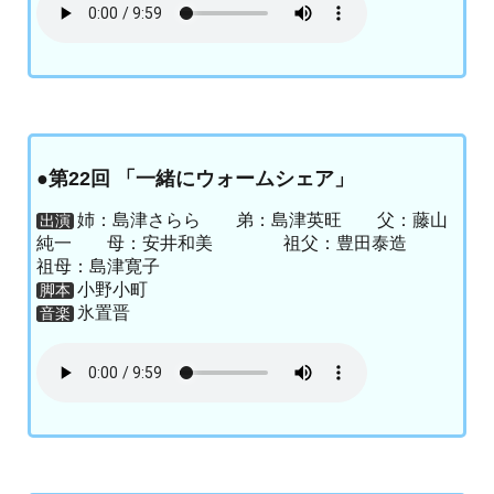
●第22回 「一緒にウォームシェア」
姉：島津さらら 弟：島津英旺 父：藤山
出演
純一 母：安井和美 祖父：豊田泰造
祖母：島津寛子
小野小町
脚本
氷置晋
音楽