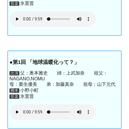
氷置晋
音楽
●第1回 「地球温暖化って？」
父：奥本雅史 姉：上武加奈 祖父：
出演
NAGANO.NOMU
母：栗生優美 弟：加藤真奈 祖母：山下元代
小野小町
脚本
氷置晋
音楽