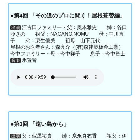
●第4回 「その道のプロに聞く！屋根葺替編」
江古田ファミリー・父：奥本雅史 姉：谷口
出演
ゆきの 祖父：NAGANO.NOMU 母：中川直
子 弟：栗生優美 祖母 山下元代
屋根のお医者さん：森亮介（(有)森建築板金工業）
今中ファミリー・母：今中祥子 息子：今中智士
氷置晋
音楽
●第3回 「遠い島から」
父：假屋祐貴 姉：糸永真衣香 祖父：伊
出演