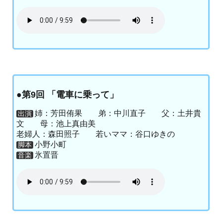
●第9回 「電車に乗って」
姉：芳田侑果 弟：中川直子 父：土井貴
出演
文 母：池上真由美
老婦人：森田照子 若いママ：谷口ゆきの
小野小町
脚本
氷置晋
音楽