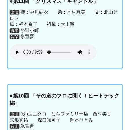
●第11回 「クリスマス・キャンドル」
姉：中川結衣 弟：木村麻美 父：北山ヒ
出演
ロト
母：福本京子 祖母：大上薫
小野小町
脚本
氷置晋
音楽
●第10回 「その道のプロに聞く！ヒートテック
編」
(株)ユニクロ ならファミリー店 藤村美香
出演
宗形真祐 森口知可子 岡本ひとみ
氷置晋
音楽