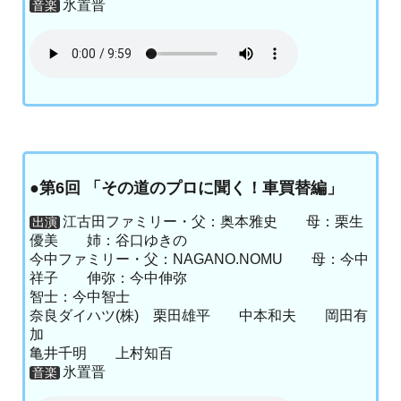
氷置晋
音楽
●第6回 「その道のプロに聞く！車買替編」
江古田ファミリー・父：奥本雅史 母：栗生
出演
優美 姉：谷口ゆきの
今中ファミリー・父：NAGANO.NOMU 母：今中
祥子 伸弥：今中伸弥
智士：今中智士
奈良ダイハツ(株) 栗田雄平 中本和夫 岡田有
加
亀井千明 上村知百
氷置晋
音楽