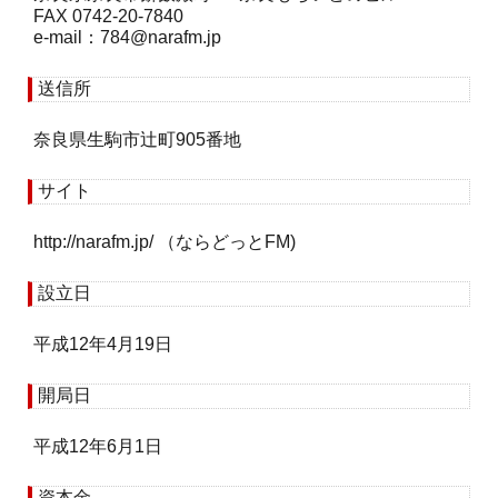
FAX 0742-20-7840
e-mail：
784
narafm.jp
送信所
奈良県生駒市辻町905番地
サイト
http://narafm.jp/ （ならどっとFM)
設立日
平成12年4月19日
開局日
平成12年6月1日
資本金